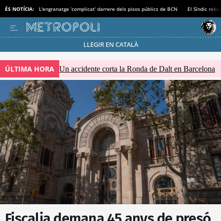
ÉS NOTÍCIA:
L'engranatge ‘complicat’ darrere dels pisos públics de BCN
El Síndic rebu
LLEGIR EN CATALÀ
Passa’t al mode estalvi
ÚLTIMA HORA
Un accidente corta la Ronda de Dalt en Barcelona
Fiscalia demana 45 anys de presó