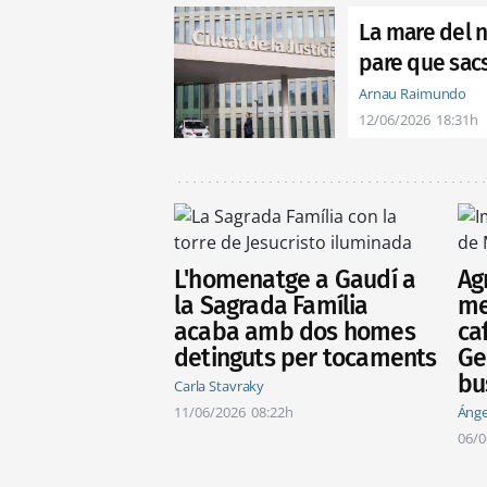
La mare del n
pare que sac
Arnau Raimundo
12/06/2026
18:31h
L'homenatge a Gaudí a
Ag
la Sagrada Família
me
acaba amb dos homes
ca
detinguts per tocaments
Ge
bu
Carla Stavraky
11/06/2026
08:22h
Ánge
06/0