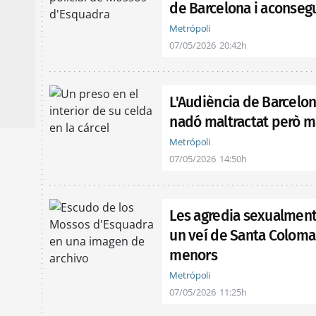
de Barcelona i aconsegu
Metrópoli
07/05/2026
20:42h
L'Audiència de Barcelon
nadó maltractat però ma
Metrópoli
07/05/2026
14:50h
Les agredia sexualment
un veí de Santa Coloma
menors
Metrópoli
07/05/2026
11:25h