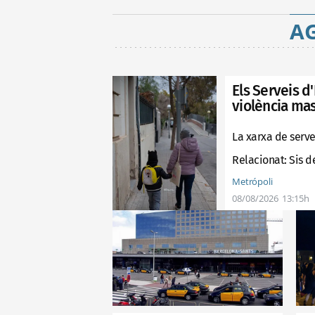
A
Els Serveis d
violència mas
La xarxa de serve
Relacionat:
Sis d
Metrópoli
08/08/2026
13:15h