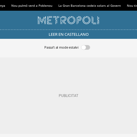
anya
Nou pulmó verd a Poblenou
La Gran Barcelona cedeix solars al Govern
Nou tir
LEER EN CASTELLANO
Passa’t al mode estalvi