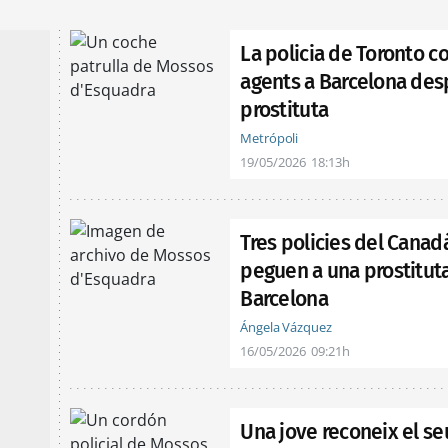
La policia de Toronto c
agents a Barcelona des
prostituta
Metrópoli
19/05/2026
18:13h
Tres policies del Cana
peguen a una prostituta 
Barcelona
Ángela Vázquez
16/05/2026
09:21h
Una jove reconeix el seu