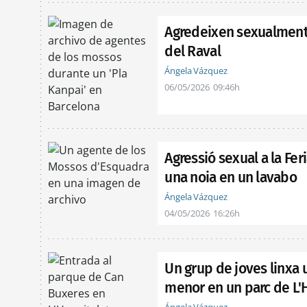
Agredeixen sexualment 
del Raval
Ángela Vázquez
06/05/2026
09:46h
Agressió sexual a la Fer
una noia en un lavabo
Ángela Vázquez
04/05/2026
16:26h
Un grup de joves linxa
menor en un parc de L'