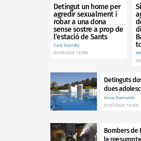
Detingut un home per
S
agredir sexualment i
a
robar a una dona
d
sense sostre a prop de
d
l'estació de Sants
B
t
Carla Stavraky
03/08/2026
13:50h
Me
28
Detinguts do
dues adolesc
Arnau Raimundo
01/07/2026
14:35h
Bombers de B
la presumpta 