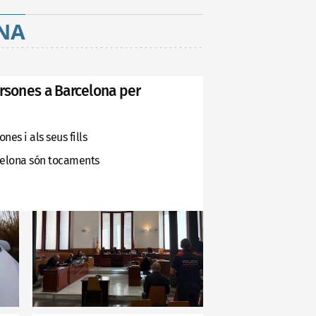
NA
ersones a Barcelona per
es i als seus fills
celona són tocaments