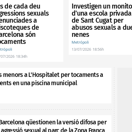
is de cada deu
Investigen un monito
gressions sexuals
d'una escola privada
enunciades a
de Sant Cugat per
iscoteques de
abusos sexuals a du
arcelona són
nenes
ocaments
Metrópoli
trópoli
13/07/2026
18:56h
/07/2026
18:34h
s menors a L'Hospitalet per tocaments a
ents en una piscina municipal
arcelona qüestionen la versió difosa per
agressió sexual al parc de la Zona Franca