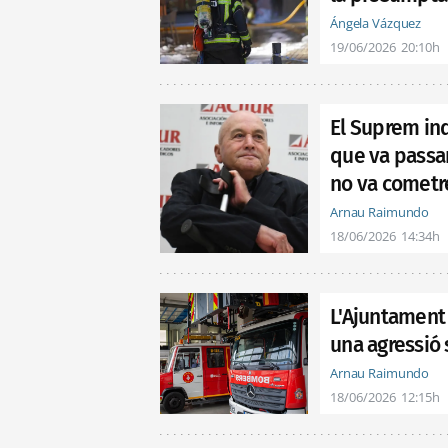
Ángela Vázquez
19/06/2026
20:10h
El Suprem in
que va passar
no va cometr
Arnau Raimundo
18/06/2026
14:34h
L'Ajuntament
una agressió 
Arnau Raimundo
18/06/2026
12:15h