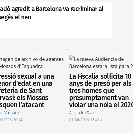
adó agredit a Barcelona va recriminar al
segés el nen
ressió sexual a una
La Fiscalia sol·licita 10
nor d'edat en una
anys de presó per als
feteria de Sant
tres homes que
rvasi: els Mossos
presumptament van
squen l'atacant
violar una noia el 202
la Vázquez
Alejandro Díaz
6/2026
20:14h
01/06/2026
15:41h