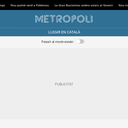
anya
Nou pulmó verd a Poblenou
La Gran Barcelona cedeix solars al Govern
Nou tir
LLEGIR EN CATALÀ
Passa’t al mode estalvi