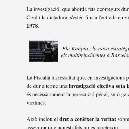
La investigació, que aborda fets ocorreguts dur
Civil i la dictadura, s'estén fins a l'entrada en 
1978.
'Pla Kanpai': la nova estratè
els multireincidentes a Barcel
La Fiscalia ha ressaltat que, en investigacions p
investigació efectiva sota 
de dur a terme una
és necessàriament la persecució penal, sinó gara
víctimes.
dret a conèixer la veritat
Això inclou el
sobre 
assegurar que aquests fets no es repeteixin.