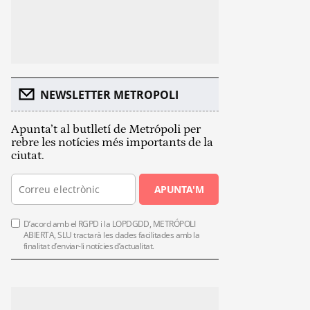
NEWSLETTER METROPOLI
Apunta’t al butlletí de Metrópoli per
rebre les notícies més importants de la
ciutat.
APUNTA'M
D’acord amb el RGPD i la LOPDGDD, METRÓPOLI
ABIERTA, SLU tractarà les dades facilitades amb la
finalitat d’enviar-li notícies d’actualitat.