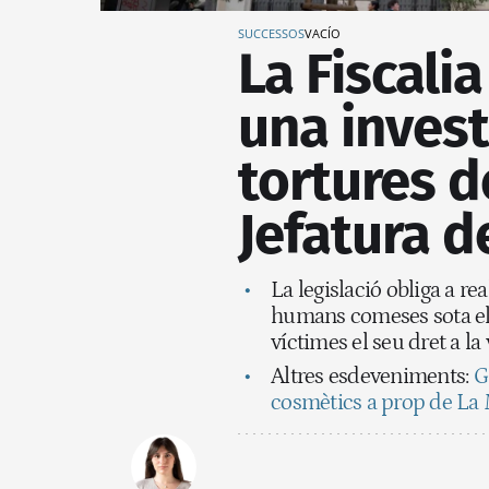
SUCCESSOS
VACÍO
La Fiscali
una invest
tortures d
Jefatura d
La legislació obliga a re
humans comeses sota el r
víctimes el seu dret a la 
Altres esdeveniments:
Gr
cosmètics a prop de La