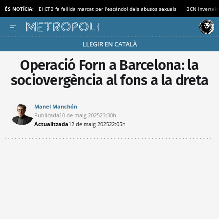
ÉS NOTÍCIA:
El CTB fa fallida marcat per l'escàndol dels abusos sexuals
BCN inverteix
LLEGIR EN CATALÀ
Passa’t al mode estalvi
Operació Forn a Barcelona: la
sociovergència al fons a la dreta
Manel Manchón
Publicada
10 de maig 2025
23:30h
Actualitzada
12 de maig 2025
22:05h