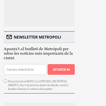
NEWSLETTER METROPOLI
Apunta’t al butlletí de Metrópoli per
rebre les notícies més importants de la
ciutat.
APUNTA'M
D’acord amb el RGPD i la LOPDGDD, METRÓPOLI
ABIERTA, SLU tractarà les dades facilitades amb la
finalitat d’enviar-li notícies d’actualitat.