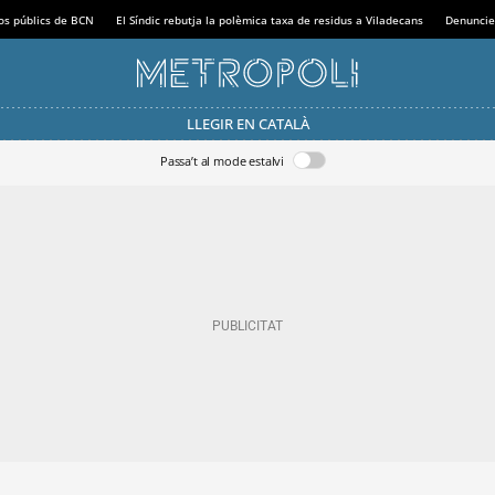
sos públics de BCN
El Síndic rebutja la polèmica taxa de residus a Viladecans
Denuncie
LLEGIR EN CATALÀ
Passa’t al mode estalvi