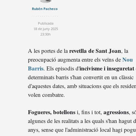
Rubén Pacheco
Publicada
18 de juny 2025
23:30h
revetlla de Sant Joan
A les portes de la
, la
Nou
preocupació augmenta entre els veïns de
Barris
incivisme i inseguretat
. Els episodis d'
determinats barris s'han convertit en un clàssic
d'aquestes dates, amb situacions que els reside
volen combatre.
Fogueres, botellons
agressions
i, fins i tot,
, s
algunes de les realitats a les quals s'han hagut d
anys, sense que l'administració local hagi pogu