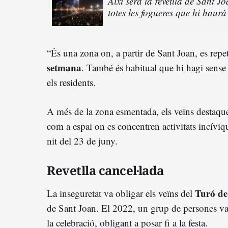
Així serà la revetlla de Sant 
totes les fogueres que hi haurà
“És una zona on, a partir de Sant Joan, es repe
setmana
. També és habitual que hi hagi sense 
els residents.
A més de la zona esmentada, els veïns destaque
com a espai on es concentren activitats incíviq
nit del 23 de juny.
Revetlla cancel·lada
Turó de
La inseguretat va obligar els veïns del
de Sant Joan. El 2022, un grup de persones va a
la celebració, obligant a posar fi a la festa.