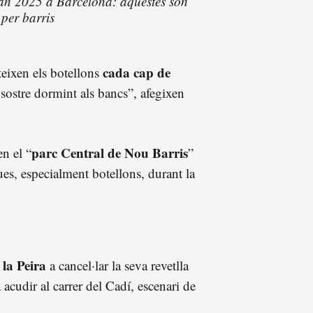
Joan 2025 a Barcelona: aquestes són
 per barris
cada cap de
teixen els botellons
sostre dormint als bancs”, afegixen
parc Central de Nou Barris
n el “
”
ues, especialment botellons, durant la
 la Peira
a cancel·lar la seva revetlla
cudir al carrer del Cadí, escenari de