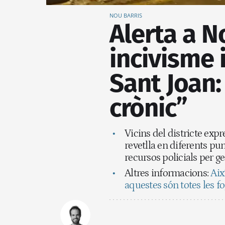
NOU BARRIS
Alerta a N
incivisme 
Sant Joan:
crònic”
Vicins del districte expr
revetlla en diferents pun
recursos policials per g
Altres informacions:
Aix
aquestes són totes les f