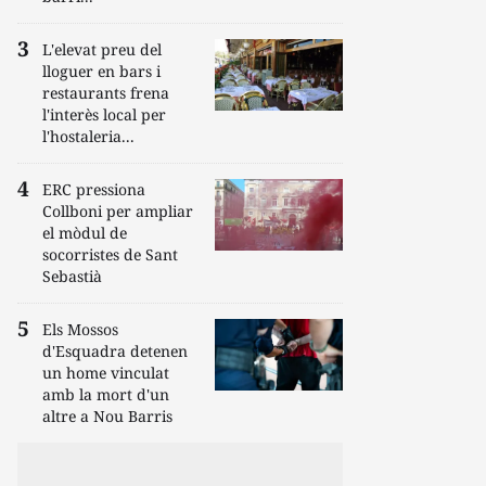
L'elevat preu del
lloguer en bars i
restaurants frena
l'interès local per
l'hostaleria...
ERC pressiona
Collboni per ampliar
el mòdul de
socorristes de Sant
Sebastià
Els Mossos
d'Esquadra detenen
un home vinculat
amb la mort d'un
altre a Nou Barris