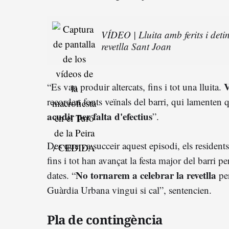
VÍDEO | Lluita amb ferits i deti
revetlla Sant Joan
V
“Es van produir altercats, fins i tot una lluita.
recorden fonts veïnals del barri, qui lamenten 
acudir per falta d'efectius
”.
Des que va succeir aquest episodi, els residents 
fins i tot han avançat la festa major del barri 
No tornarem a celebrar la revetlla
dates. “
per
Guàrdia Urbana vingui si cal”, sentencien.
Pla de contingència