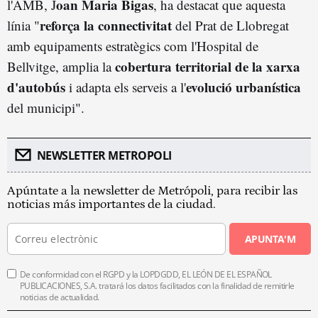
oan Maria Bigas
l'AMB, J
, ha destacat que aquesta
reforça la connectivitat
línia "
del Prat de Llobregat
amb equipaments estratègics com l'Hospital de
cobertura territorial de la xarxa
Bellvitge, amplia la
d'autobús
evolució urbanística
i adapta els serveis a l'
del municipi".
NEWSLETTER METROPOLI
Apúntate a la newsletter de Metrópoli, para recibir las
noticias más importantes de la ciudad.
APUNTA'M
De conformidad con el RGPD y la LOPDGDD, EL LEÓN DE EL ESPAÑOL
PUBLICACIONES, S.A. tratará los datos facilitados con la finalidad de remitirle
noticias de actualidad.