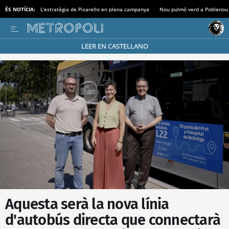
ÉS NOTÍCIA:
L'estratègia de Pisarello en plena campanya
Nou pulmó verd a Poblenou
LEER EN CASTELLANO
Passa’t al mode estalvi
Aquesta serà la nova línia
d'autobús directa que connectarà