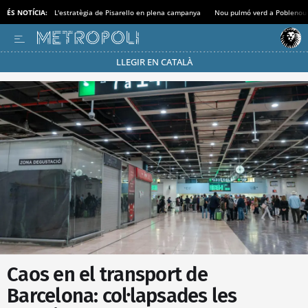
ÉS NOTÍCIA:
L'estratègia de Pisarello en plena campanya
Nou pulmó verd a Poblenou
LLEGIR EN CATALÀ
Passa’t al mode estalvi
Caos en el transport de
Barcelona: col·lapsades les