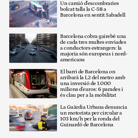
Un camió d'escombraries
bolcat talla la C-58 a
Barcelona en sentit Sabadell
Barcelona cobra gairebé una
de cada tres multes enviades
a conductors estrangers: la
majoria són europeus i nord-
americans
El barri de Barcelona on
arribarà la L2 del metro amb
una inversió de 1.000
milions d'euros: 6 parades i
és clau per a la mobilitat
La Guàrdia Urbana denuncia
un motorista per circular a
103 km/h per la ronda del
Guinardó de Barcelona