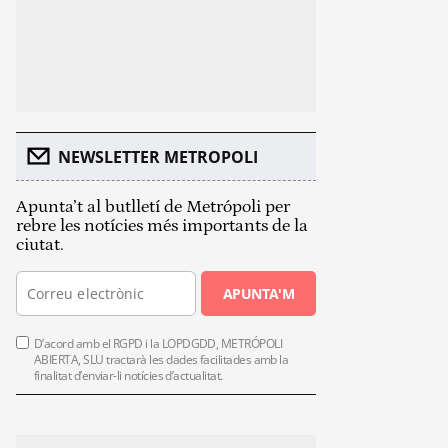
NEWSLETTER METROPOLI
Apunta’t al butlletí de Metrópoli per
rebre les notícies més importants de la
ciutat.
APUNTA'M
D’acord amb el RGPD i la LOPDGDD, METRÓPOLI
ABIERTA, SLU tractarà les dades facilitades amb la
finalitat d’enviar-li notícies d’actualitat.