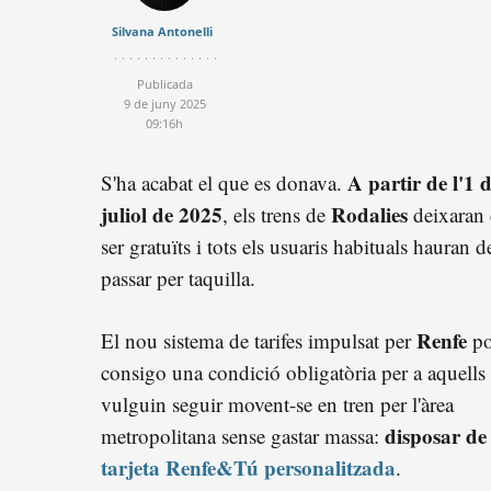
Silvana Antonelli
Publicada
9 de juny 2025
09:16h
A partir de l'1 
S'ha acabat el que es donava.
juliol de 2025
Rodalies
, els trens de
deixaran
ser gratuïts i tots els usuaris habituals hauran d
passar per taquilla.
Renfe
El nou sistema de tarifes impulsat per
po
consigo una condició obligatòria per a aquells
vulguin seguir movent-se en tren per l'àrea
disposar d
metropolitana sense gastar massa:
tarjeta Renfe&Tú personalitzada
.