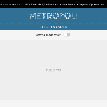
els abusos sexuals
BCN inverteix 1,7 milions en la seva Escola de Segones Oportunitats
LLEGIR EN CATALÀ
Passa’t al mode estalvi