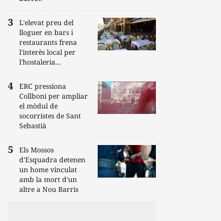
L'elevat preu del
lloguer en bars i
restaurants frena
l'interès local per
l'hostaleria...
ERC pressiona
Collboni per ampliar
el mòdul de
socorristes de Sant
Sebastià
Els Mossos
d'Esquadra detenen
un home vinculat
amb la mort d'un
altre a Nou Barris