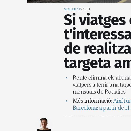
MOBILITAT
VACÍO
Si viatges
t'interess
de realitza
targeta am
Renfe elimina els aboname
viatgers a tenir una targ
mensuals de Rodalies
Més informació:
Així fu
Barcelona: a partir de l'1 