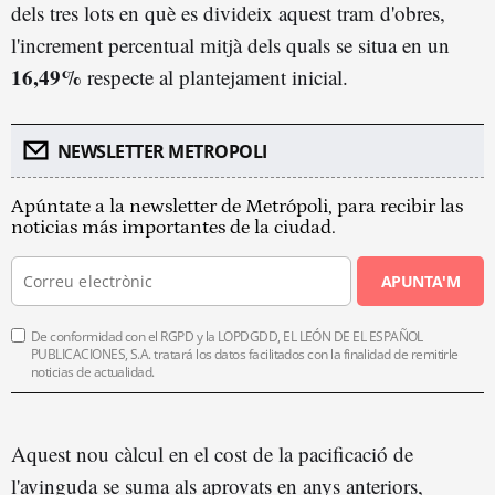
dels tres lots en què es divideix aquest tram d'obres,
l'increment percentual mitjà dels quals se situa en un
16,49%
respecte al plantejament inicial.
NEWSLETTER METROPOLI
Apúntate a la newsletter de Metrópoli, para recibir las
noticias más importantes de la ciudad.
APUNTA'M
De conformidad con el RGPD y la LOPDGDD, EL LEÓN DE EL ESPAÑOL
PUBLICACIONES, S.A. tratará los datos facilitados con la finalidad de remitirle
noticias de actualidad.
Aquest nou càlcul en el cost de la pacificació de
l'avinguda se suma als aprovats en anys anteriors,