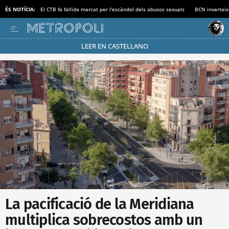
ÉS NOTÍCIA:
El CTB fa fallida marcat per l'escàndol dels abusos sexuals
BCN inverteix
LEER EN CASTELLANO
Passa’t al mode estalvi
La pacificació de la Meridiana
multiplica sobrecostos amb un