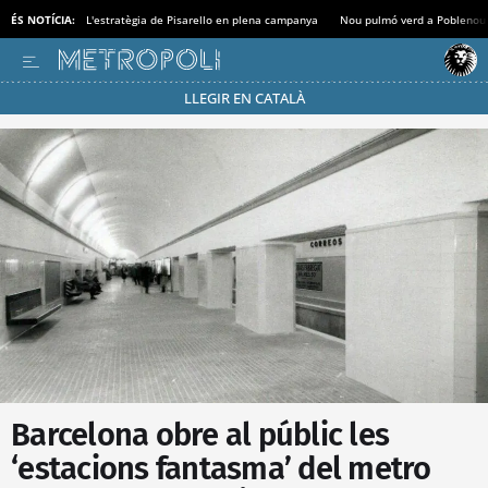
ÉS NOTÍCIA:
L'estratègia de Pisarello en plena campanya
Nou pulmó verd a Poblenou
LLEGIR EN CATALÀ
Passa’t al mode estalvi
Barcelona obre al públic les
‘estacions fantasma’ del metro