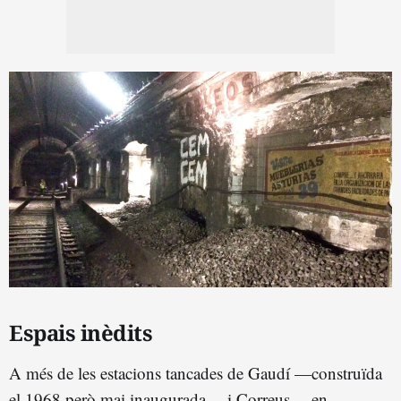
Espais inèdits
A més de les estacions tancades de Gaudí —construïda
el 1968 però mai inaugurada— i Correus —en