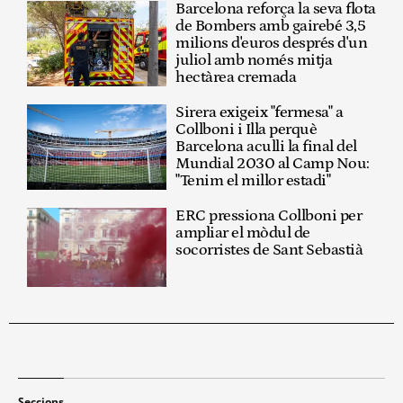
Barcelona reforça la seva flota
de Bombers amb gairebé 3,5
milions d'euros després d'un
juliol amb només mitja
hectàrea cremada
Sirera exigeix "fermesa" a
Collboni i Illa perquè
Barcelona aculli la final del
Mundial 2030 al Camp Nou:
"Tenim el millor estadi"
ERC pressiona Collboni per
ampliar el mòdul de
socorristes de Sant Sebastià
Seccions