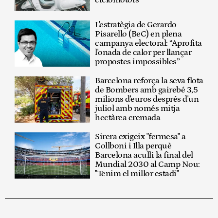
ciclomotors
L'estratègia de Gerardo
Pisarello (BeC) en plena
campanya electoral: “Aprofita
l'onada de calor per llançar
propostes impossibles”
Barcelona reforça la seva flota
de Bombers amb gairebé 3,5
milions d'euros després d'un
juliol amb només mitja
hectàrea cremada
Sirera exigeix "fermesa" a
Collboni i Illa perquè
Barcelona aculli la final del
Mundial 2030 al Camp Nou:
"Tenim el millor estadi"