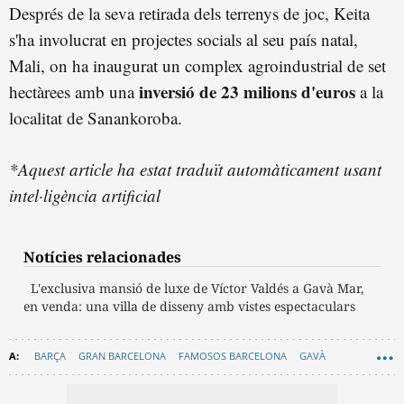
Després de la seva retirada dels terrenys de joc, Keita
s'ha involucrat en projectes socials al seu país natal,
Mali, on ha inaugurat un complex agroindustrial de set
inversió de 23 milions d'euros
hectàrees amb una
a la
localitat de Sanankoroba.
*Aquest article ha estat traduït automàticament usant
intel·ligència artificial
Notícies relacionades
L'exclusiva mansió de luxe de Víctor Valdés a Gavà Mar,
en venda: una villa de disseny amb vistes espectaculars
BARÇA
GRAN BARCELONA
FAMOSOS BARCELONA
GAVÀ
CURIOSITATS
BAIX LLOBREGAT