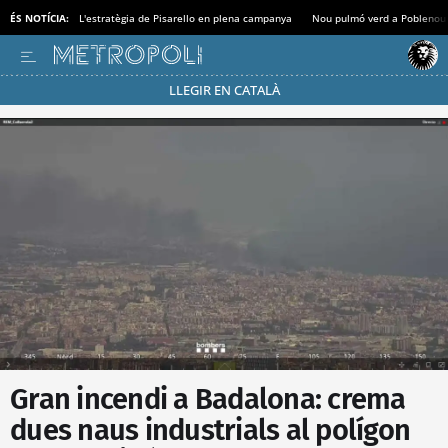
ÉS NOTÍCIA:
L'estratègia de Pisarello en plena campanya
Nou pulmó verd a Poblenou
LLEGIR EN CATALÀ
Passa’t al mode estalvi
Gran incendi a Badalona: crema
dues naus industrials al polígon