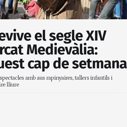
evive el segle XIV
cat Medievàlia:
est cap de setmana
pectacles amb aus rapinyaires, tallers infantils i
re lliure