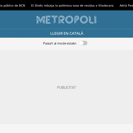
sos públics de BCN
El Síndic rebutja la polèmica taxa de residus a Viladecans
Adrià Ped
LLEGIR EN CATALÀ
Passa’t al mode estalvi