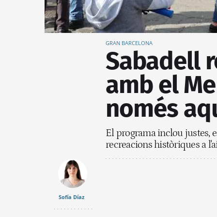
GRAN BARCELONA
Sabadell r
amb el Mer
només aqu
El programa inclou justes, es
recreacions històriques a l'ai
Sofía Díaz