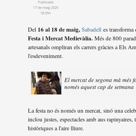
Publicada
17 de maig 2025
18:35h
16 al 18 de maig,
Del
Sabadell
es transforma e
Festa i Mercat Medievàlia.
Més de 800 parade
artesanals ompliran els carrers gràcies a Els A
l'esdeveniment.
El mercat de segona mà més f
només aquest cap de setmana
La festa no és només un mercat, sinó una celebr
inclou justes, espectacles amb aus rapinyaires, ta
històriques a l'aire lliure.