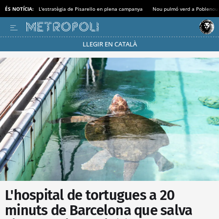
ÉS NOTÍCIA:
L'estratègia de Pisarello en plena campanya
Nou pulmó verd a Poblenou
LLEGIR EN CATALÀ
Passa’t al mode estalvi
L'hospital de tortugues a 20
minuts de Barcelona que salva