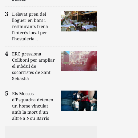
L'elevat preu del
lloguer en bars i
restaurants frena
l'interès local per
l'hostaleria...
ERC pressiona
Collboni per ampliar
el mòdul de
socorristes de Sant
Sebastià
Els Mossos
d'Esquadra detenen
un home vinculat
amb la mort d'un
altre a Nou Barris