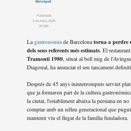
Metrópoli
Publicada
2 de març 2026
20:39h
torna a perdre
La
gastronomia
de Barcelona
dels seus referents més estimats
. El restaurant
Tramonti 1980
, situat al bell mig de l'Avingu
Diagonal, ha anunciat el seu tancament definiti
Després de 45 anys ininterromputs servint plat
que ja formaven part de la cultura gastronòmic
la ciutat, l'establiment abaixa la persiana en no
comptar amb un relleu generacional que pugui
mantenir viu el llegat de la família fundadora.