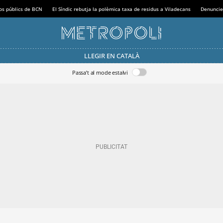
sos públics de BCN
El Síndic rebutja la polèmica taxa de residus a Viladecans
Denuncie
LLEGIR EN CATALÀ
Passa’t al mode estalvi