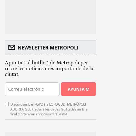
NEWSLETTER METROPOLI
Apunta’t al butlletí de Metrópoli per
rebre les notícies més importants de la
ciutat.
APUNTA'M
D’acord amb el RGPD i la LOPDGDD, METRÓPOLI
ABIERTA, SLU tractarà les dades facilitades amb la
finalitat d’enviar-li notícies d’actualitat.