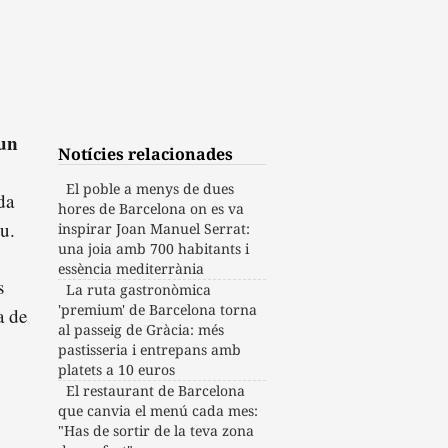
 un
Notícies relacionades
El poble a menys de dues
da
hores de Barcelona on es va
u.
inspirar Joan Manuel Serrat:
una joia amb 700 habitants i
essència mediterrània
s
La ruta gastronòmica
'premium' de Barcelona torna
a de
al passeig de Gràcia: més
pastisseria i entrepans amb
platets a 10 euros
El restaurant de Barcelona
que canvia el menú cada mes:
"Has de sortir de la teva zona