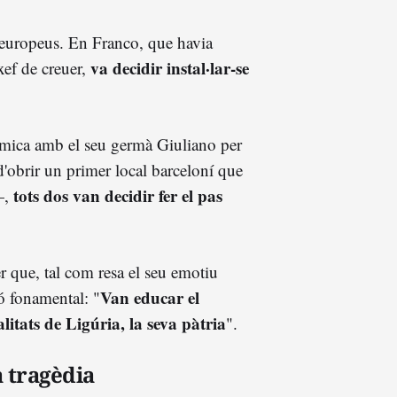
ns europeus. En Franco, que havia
va decidir instal·lar-se
xef de creuer,
òmica amb el seu germà Giuliano per
d'obrir un primer local barceloní que
tots dos van decidir fer el pas
—,
r que, tal com resa el seu emotiu
Van educar el
ó fonamental: "
litats de Ligúria, la seva pàtria
".
a tragèdia