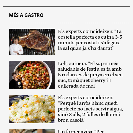
MÉS A GASTRO
Els experts coincideixen: “La
costella perfecta es cuina 3-5
minuts per costat i s’afegeix
la sal quan ja s’ha daurat"
Loli, cuinera: “El sopar més
saludable de l'estiu es fa amb
5 rodanxes de pinya en el seu
suc, tomàquet cherry i 1
cullerada de mel”
Els experts coincideixen:
“Perquè l’arròs blanc quedi
perfecte no facis servir aigua,
sinó 3 alls, 2 fulles de llorer i
brou casolà”
Un forner avisa: “Per