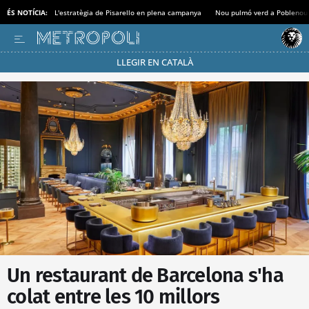
ÉS NOTÍCIA:
L'estratègia de Pisarello en plena campanya
Nou pulmó verd a Poblenou
LLEGIR EN CATALÀ
Passa’t al mode estalvi
Un restaurant de Barcelona s'ha
colat entre les 10 millors