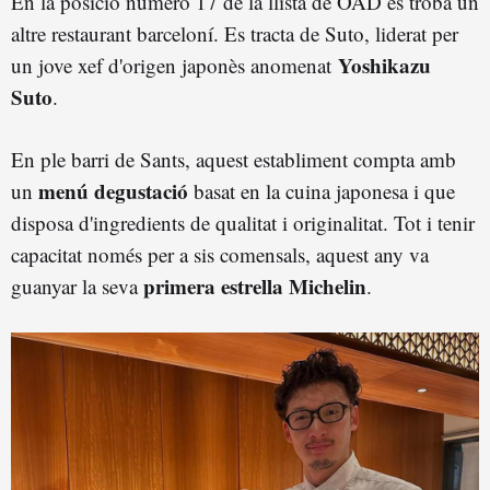
En la posició número 17 de la llista de OAD es troba un
altre restaurant barceloní. Es tracta de Suto, liderat per
Yoshikazu
un jove xef d'origen japonès anomenat
Suto
.
En ple barri de Sants, aquest establiment compta amb
menú degustació
un
basat en la cuina japonesa i que
disposa d'ingredients de qualitat i originalitat. Tot i tenir
capacitat només per a sis comensals, aquest any va
primera estrella Michelin
guanyar la seva
.