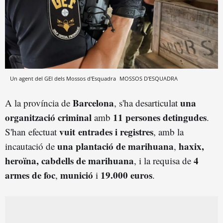
Un agent del GEI dels Mossos d'Esquadra
MOSSOS D'ESQUADRA
Barcelona
una
A la província de
, s'ha desarticulat
organització criminal
11 persones detingudes
amb
.
vuit entrades i registres
S'han efectuat
, amb la
una plantació de marihuana
haxix,
incautació de
,
heroïna, cabdells de marihuana
4
, i la requisa de
armes de foc
munició
19.000 euros
,
i
.