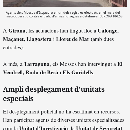
Agents dels Mossos d'Esquadra en un dels registres efectuats en el marc del
macrooperatiu contra el tràfic d'armes i drogues a Catalunya
EUROPA PRESS
Girona
Calonge,
A
, les actuacions han tingut lloc a
Maçanet, Llagostera
Lloret de Mar
i
(amb dues
entrades).
Tarragona
El
A més, a
, els Mossos han intervingut a
Vendrell, Roda de Berà
Els Garidells
i
.
Ampli desplegament d'unitats
especials
El desplegament policial no ha escatimat en recursos.
Han participat agents de diverses unitats especialitzades
Unitat d'Investigació
Unitat de Seguretat
com la
, la