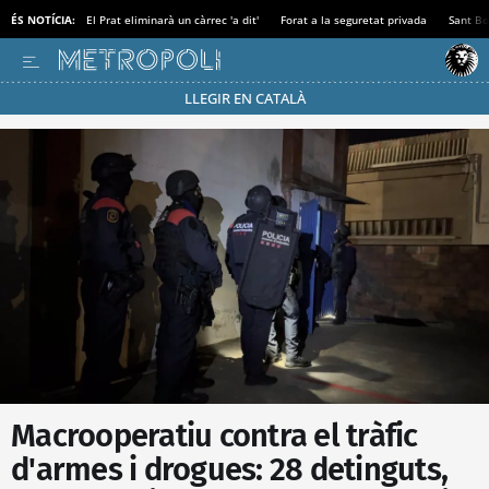
ÉS NOTÍCIA:
El Prat eliminarà un càrrec 'a dit'
Forat a la seguretat privada
Sant Bo
LLEGIR EN CATALÀ
Passa’t al mode estalvi
Macrooperatiu contra el tràfic
d'armes i drogues: 28 detinguts,