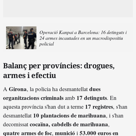
Operació Kanpai a Barcelona: 16 detinguts i
24 armes incautades en un macrodispositiu
policial
Balanç per províncies: drogues,
armes i efectiu
Girona
dues
A
, la policia ha desmantellat
organitzacions criminals
17 detinguts
amb
. En
17 registres
aquesta província s'han dut a terme
, s'han
10 plantacions de marihuana
desmantellat
, i s'han
cocaïna, cabdells de marihuana
decomissat
,
quatre armes de foc
munició
53.000 euros en
,
i