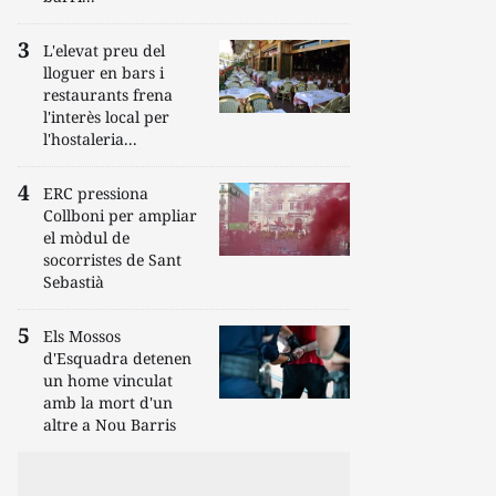
L'elevat preu del
lloguer en bars i
restaurants frena
l'interès local per
l'hostaleria...
ERC pressiona
Collboni per ampliar
el mòdul de
socorristes de Sant
Sebastià
Els Mossos
d'Esquadra detenen
un home vinculat
amb la mort d'un
altre a Nou Barris