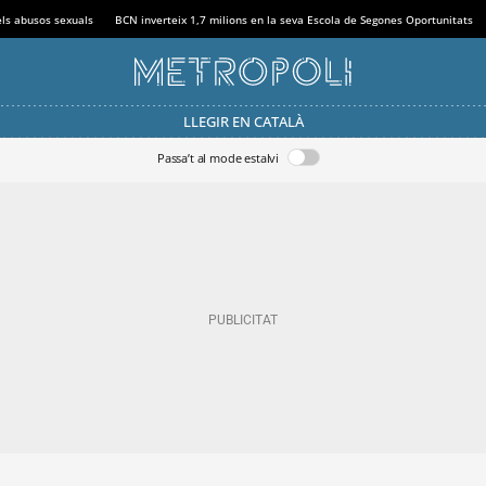
els abusos sexuals
BCN inverteix 1,7 milions en la seva Escola de Segones Oportunitats
LLEGIR EN CATALÀ
Passa’t al mode estalvi