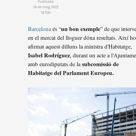
Publicada
26 de maig 2025
18:33h
un bon exemple
Barcelona
és “
” de que interv
en el mercat del lloguer dóna resultats. Així h
afirmat aquest dilluns la ministra d'Habitatge,
Isabel Rodríguez
, durant un acte a l'Ajuntam
subcomissió de
amb eurodiputats de la
Habitatge del Parlament Europeu.