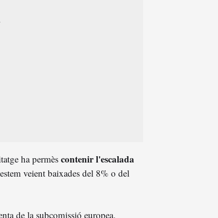
contenir l'escalada
bitatge ha permès
ot estem veient baixades del 8% o del
enta de la subcomissió europea,