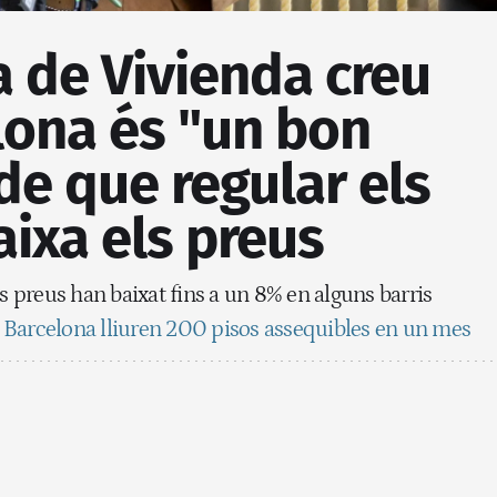
a de Vivienda creu
lona és "un bon
e que regular els
aixa els preus
ls preus han baixat fins a un 8% en alguns barris
Barcelona lliuren 200 pisos assequibles en un mes