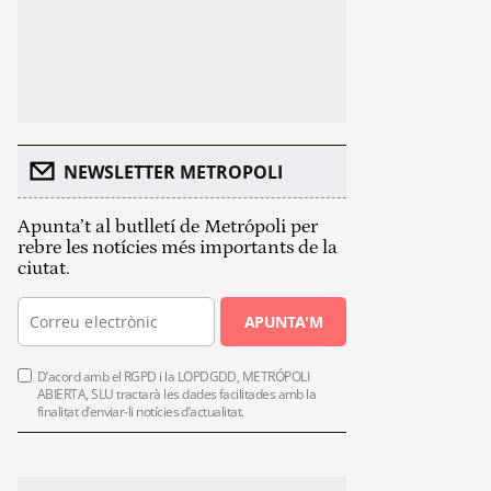
NEWSLETTER METROPOLI
Apunta’t al butlletí de Metrópoli per
rebre les notícies més importants de la
ciutat.
APUNTA'M
D’acord amb el RGPD i la LOPDGDD, METRÓPOLI
ABIERTA, SLU tractarà les dades facilitades amb la
finalitat d’enviar-li notícies d’actualitat.