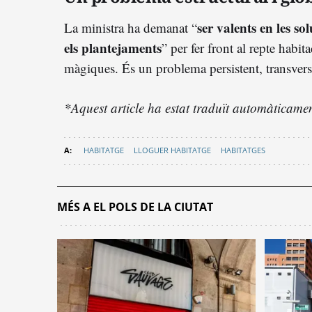
ser valents en les so
La ministra ha demanat “
els plantejaments
” per fer front al repte habi
màgiques. És un problema persistent, transversa
*Aquest article ha estat traduït automàticament 
HABITATGE
LLOGUER HABITATGE
HABITATGES
MÉS A EL POLS DE LA CIUTAT