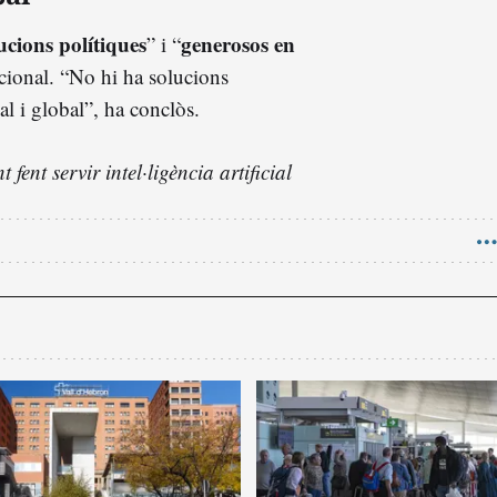
lucions polítiques
generosos en
” i “
tacional. “No hi ha solucions
l i global”, ha conclòs.
fent servir intel·ligència artificial