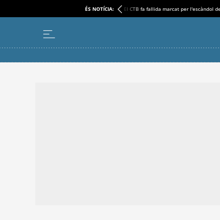
ÉS NOTÍCIA:
El CTB fa fallida marcat per l'escàndol d