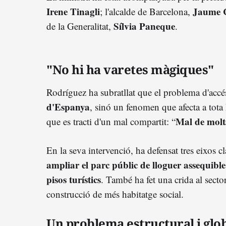
Irene Tinagli
Jaume C
; l'alcalde de Barcelona,
Sílvia Paneque
de la Generalitat,
.
"No hi ha varetes màgiques"
Rodríguez ha subratllat que el problema d'accés
d'Espanya
, sinó un fenomen que afecta a tota 
Mal de molts
que es tracti d'un mal compartit: “
En la seva intervenció, ha defensat tres eixos cl
ampliar el parc públic de lloguer assequible
pisos turístics
. També ha fet una crida al sector
construcció de més habitatge social.
Un problema estructural i glo