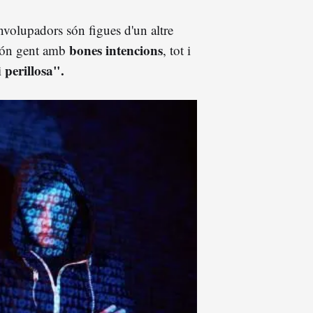
envolupadors són figues d'un altre
bones intencions
són gent amb
, tot i
perillosa".
i