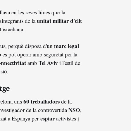
llava en les seves línies que
la
unitat militar d'elit
xintegrants de la
t
israeliana.
marc legal
otius, perquè disposa d'un
o es pot operar amb seguretat per la
onnectivitat
Tel Aviv
amb
i l'estil de
sió.
tge
60 treballadors
rcelona uns
de la
NSO
investigador de la controvertida
,
espiar
itzat a Espanya per
activistes i