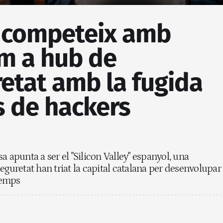
 competeix amb
m a hub de
etat amb la fugida
s de hackers
a apunta a ser el "Silicon Valley" espanyol, una
eguretat han triat la capital catalana per desenvolupar
 temps