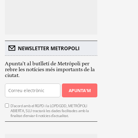
NEWSLETTER METROPOLI
Apunta’t al butlletí de Metrópoli per
rebre les notícies més importants de la
ciutat.
APUNTA'M
D’acord amb el RGPD i la LOPDGDD, METRÓPOLI
ABIERTA, SLU tractarà les dades facilitades amb la
finalitat d’enviar-li notícies d’actualitat.