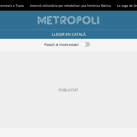
resisteix a Tiana
Inversió milionària per rehabilitar una històrica fàbrica
La vaga de Gr
LLEGIR EN CATALÀ
Passa’t al mode estalvi