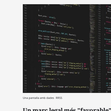
Una pantalla amb dades
RRSS
Un marc legal més "favorable