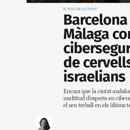
EL POLS DE LA CIUTAT
Barcelona
Màlaga co
cibersegur
de cervell
israelians
Encara que la ciutat andalus
multitud d'experts en cibers
el seu treball en els últims