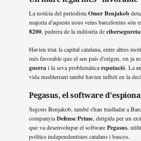
Omer Benjakob
La notícia del periodista
deta
majoria d'aquests nous veïns barcelonins són e
8200
cibersegureta
, pedrera de la indústria de
Havien triat la capital catalana, entre altres m
més favorable que el seu país d'origen, on ja n
guerra
reputació
c
i la seva problemàtica
. La
vida mediterrani també havien influït en la deci
Pegasus, el software d'espiona
Segons Benjakob, també s'han traslladat a Ba
Defense Prime
companyia
, dirigida per un ex
Pegasus
que va desenvolupar el software
, util
polítics independentistes catalans i bascos.