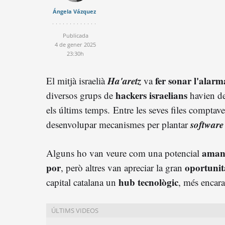
Ángela Vázquez
Publicada
4 de gener 2025
23:30h
Ha'aretz
fer sonar l'alarm
El mitjà israelià
va
hackers israelians
diversos grups de
havien de
els últims temps.
Entre les seves files compta
software
desenvolupar mecanismes per plantar
aman
Alguns ho van veure com una potencial
por
oportunit
, però altres van apreciar la gran
hub tecnològic
capital catalana un
, més encara