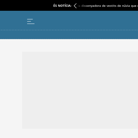
ÉS NOTÍCIA:
la dissenyadora de vestits de núvia que 