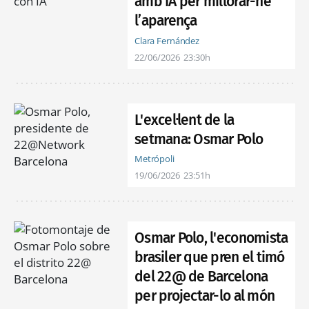
amb IA per millorar-ne
l’aparença
Clara Fernández
22/06/2026
23:30h
L'excel·lent de la
setmana: Osmar Polo
Metrópoli
19/06/2026
23:51h
Osmar Polo, l'economista
brasiler que pren el timó
del 22@ de Barcelona
per projectar-lo al món