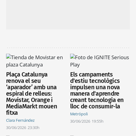
Plaça Catalunya
Els campaments
renova el seu
d'estiu tecnològics
‘aparador’ amb una
impulsen una nova
espiral de relleus:
manera d'aprendre
Movistar, Orange i
creant tecnologia en
MediaMarkt mouen
lloc de consumir-la
fitxa
Metrópoli
Clara Fernández
30/06/2026
19:55h
30/06/2026
23:30h