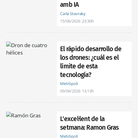
amb IA
Carla Stavraky
15/06/2026
23:30h
El rápido desarrollo de
los drones: ¿cuál es el
límite de esta
tecnología?
Metrópoli
09/06/2026
13:13h
L'excel·lent de la
setmana: Ramon Gras
Metrópoli