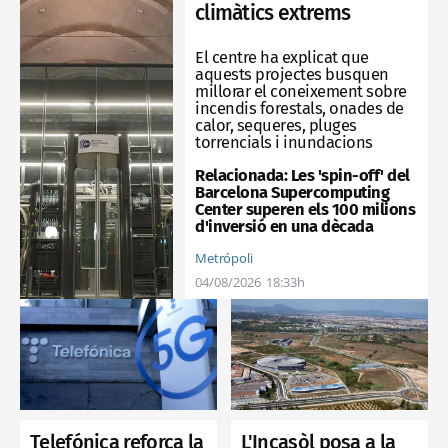
climàtics extrems
El centre ha explicat que
aquests projectes busquen
millorar el coneixement sobre
incendis forestals, onades de
calor, sequeres, pluges
torrencials i inundacions
Relacionada:
Les 'spin-off' del
Barcelona Supercomputing
Center superen els 100 milions
d'inversió en una dècada
Metrópoli
04/08/2026
18:33h
L'Incasòl posa a la
Telefónica reforça la