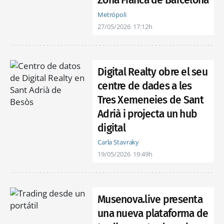
Zona Franca de Barcelona
Metrópoli
27/05/2026
17:12h
Digital Realty obre el seu
centre de dades a les
Tres Xemeneies de Sant
Adrià i projecta un hub
digital
Carla Stavraky
19/05/2026
19:49h
Musenova.live presenta
una nueva plataforma de