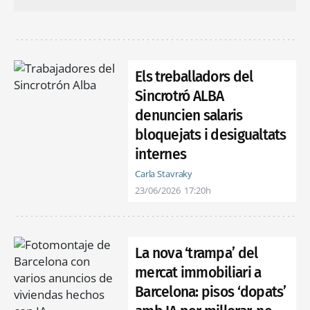
Els treballadors del
Sincrotró ALBA
denuncien salaris
bloquejats i desigualtats
internes
Carla Stavraky
23/06/2026
17:20h
La nova ‘trampa’ del
mercat immobiliari a
Barcelona: pisos ‘dopats’