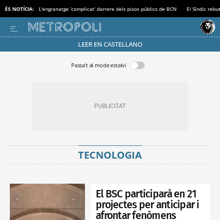
ÉS NOTÍCIA:
L'engranatge ‘complicat’ darrere dels pisos públics de BCN
El Síndic rebu
LEER EN CASTELLANO
Passa’t al mode estalvi
TECNOLOGIA
El BSC participarà en 21
projectes per anticipar i
afrontar fenòmens