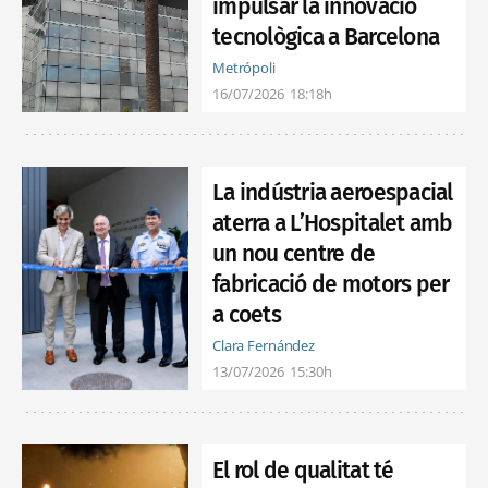
impulsar la innovació
tecnològica a Barcelona
Metrópoli
16/07/2026
18:18h
La indústria aeroespacial
aterra a L’Hospitalet amb
un nou centre de
fabricació de motors per
a coets
Clara Fernández
13/07/2026
15:30h
El rol de qualitat té