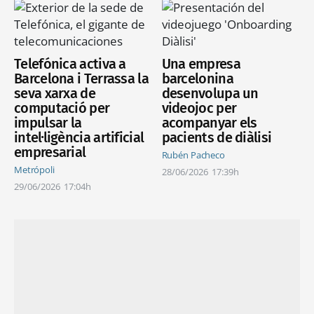
Telefónica activa a
Una empresa
Barcelona i Terrassa la
barcelonina
seva xarxa de
desenvolupa un
computació per
videojoc per
impulsar la
acompanyar els
intel·ligència artificial
pacients de diàlisi
empresarial
Rubén Pacheco
Metrópoli
28/06/2026
17:39h
29/06/2026
17:04h