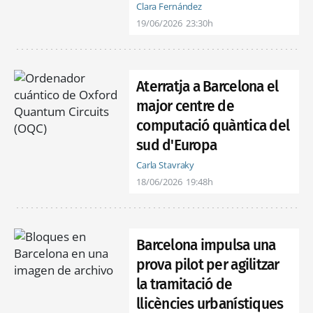
Clara Fernández
19/06/2026
23:30h
Aterratja a Barcelona el
major centre de
computació quàntica del
sud d'Europa
Carla Stavraky
18/06/2026
19:48h
Barcelona impulsa una
prova pilot per agilitzar
la tramitació de
llicències urbanístiques