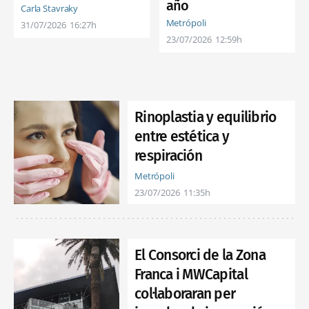
año
Carla Stavraky
Metrópoli
31/07/2026
16:27h
23/07/2026
12:59h
Rinoplastia y equilibrio
entre estética y
respiración
Metrópoli
23/07/2026
11:35h
El Consorci de la Zona
Franca i MWCapital
col·laboraran per