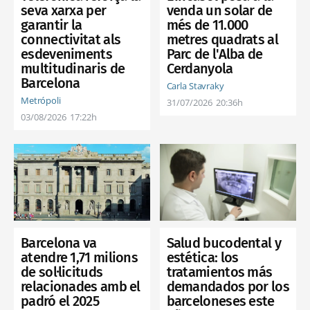
venda un solar de
seva xarxa per
més de 11.000
garantir la
metres quadrats al
connectivitat als
Parc de l'Alba de
esdeveniments
Cerdanyola
multitudinaris de
Barcelona
Carla Stavraky
Metrópoli
31/07/2026
20:36h
03/08/2026
17:22h
Salud bucodental y
Barcelona va
estética: los
atendre 1,71 milions
tratamientos más
de sol·licituds
demandados por los
relacionades amb el
barceloneses este
padró el 2025