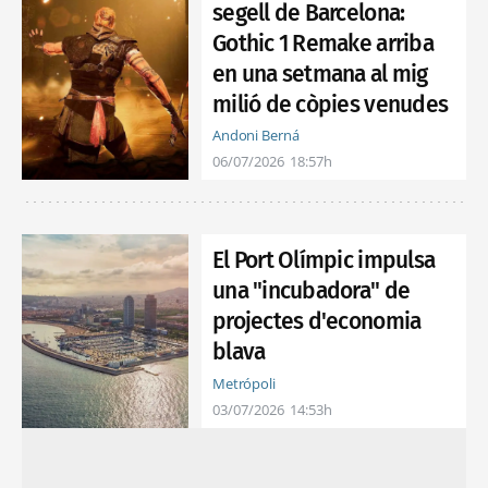
segell de Barcelona:
Gothic 1 Remake arriba
en una setmana al mig
milió de còpies venudes
Andoni Berná
06/07/2026
18:57h
El Port Olímpic impulsa
una "incubadora" de
projectes d'economia
blava
Metrópoli
03/07/2026
14:53h