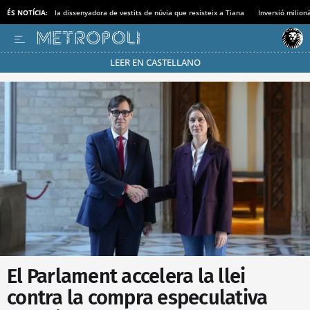
ÉS NOTÍCIA:
la dissenyadora de vestits de núvia que resisteix a Tiana
Inversió milionà
LEER EN CASTELLANO
Passa’t al mode estalvi
El Parlament accelera la llei
contra la compra especulativa