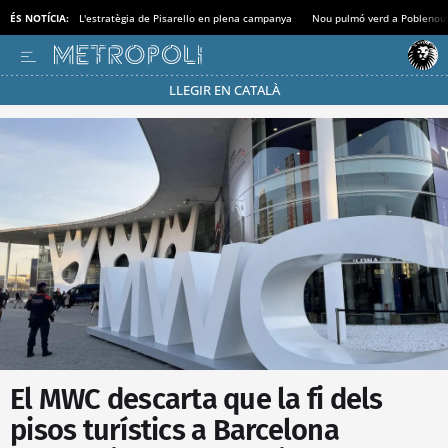
ÉS NOTÍCIA:
L'estratègia de Pisarello en plena campanya
Nou pulmó verd a Poblenou
LLEGIR EN CATALÀ
Passa’t al mode estalvi
El MWC descarta que la fi dels
pisos turístics a Barcelona