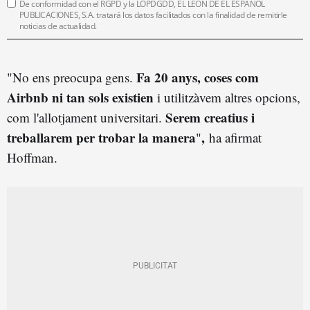
De conformidad con el RGPD y la LOPDGDD, EL LEÓN DE EL ESPAÑOL
PUBLICACIONES, S.A. tratará los datos facilitados con la finalidad de remitirle
noticias de actualidad.
Fa 20 anys, coses com
"No ens preocupa gens.
Airbnb ni tan sols existien
i utilitzàvem altres opcions,
Serem creatius i
com l'allotjament universitari.
treballarem per trobar la manera
,
"
ha afirmat
Hoffman.