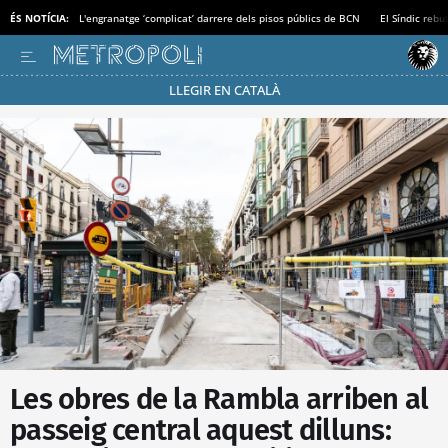
ÉS NOTÍCIA:
L'engranatge ‘complicat’ darrere dels pisos públics de BCN
El Síndic rebu
LLEGIR EN CATALÀ
Passa’t al mode estalvi
Les obres de la Rambla arriben al
passeig central aquest dilluns: