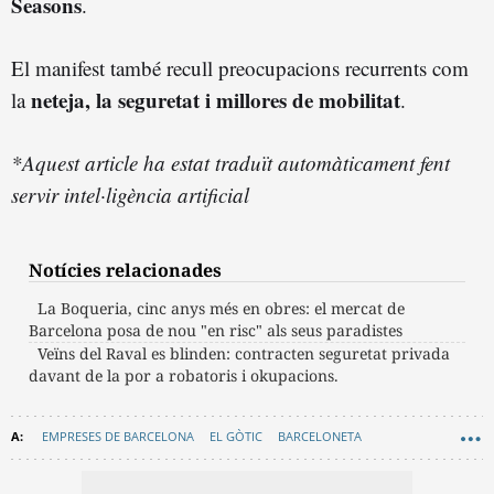
Seasons
.
El manifest també recull preocupacions recurrents com
neteja, la seguretat i millores de mobilitat
la
.
*Aquest article ha estat traduït automàticament fent
servir intel·ligència artificial
Notícies relacionades
La Boqueria, cinc anys més en obres: el mercat de
Barcelona posa de nou "en risc" als seus paradistes
Veïns del Raval es blinden: contracten seguretat privada
davant de la por a robatoris i okupacions.
EMPRESES DE BARCELONA
EL GÒTIC
BARCELONETA
PLAÇA REIAL
AJUNTAMENT DE BARCELONA
BORN
CIUTAT VELLA