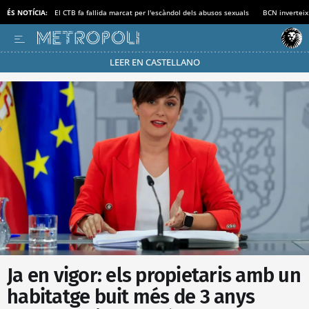
ÉS NOTÍCIA:
El CTB fa fallida marcat per l'escàndol dels abusos sexuals
BCN inverteix
LEER EN CASTELLANO
Passa’t al mode estalvi
Ja en vigor: els propietaris amb un
habitatge buit més de 3 anys