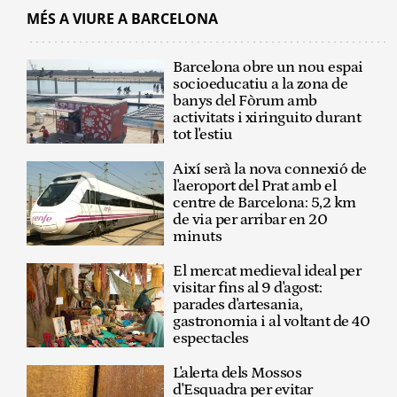
MÉS A VIURE A BARCELONA
Barcelona obre un nou espai
socioeducatiu a la zona de
banys del Fòrum amb
activitats i xiringuito durant
tot l'estiu
Així serà la nova connexió de
l'aeroport del Prat amb el
centre de Barcelona: 5,2 km
de via per arribar en 20
minuts
El mercat medieval ideal per
visitar fins al 9 d'agost:
parades d'artesania,
gastronomia i al voltant de 40
espectacles
L'alerta dels Mossos
d'Esquadra per evitar