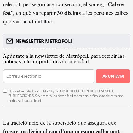
Calvos
celebrat, per segon any
consecutiu, el sorteig "
fest
30 dècims
", en què va repartir
a les persones calbes
que van acudir al lloc.
NEWSLETTER METROPOLI
Apúntate a la newsletter de Metrópoli, para recibir las
noticias más importantes de la ciudad.
APUNTA'M
De conformidad con el RGPD y la LOPDGDD, EL LEÓN DE EL ESPAÑOL
PUBLICACIONES, S.A. tratará los datos facilitados con la finalidad de remitirle
noticias de actualidad.
La tradició neix de la superstició que assegura que
fregar un dècim al cap d'una persona calba
porta