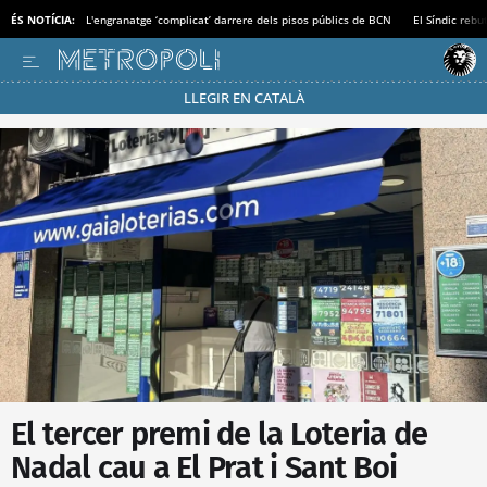
ÉS NOTÍCIA:
L'engranatge ‘complicat’ darrere dels pisos públics de BCN
El Síndic rebu
LLEGIR EN CATALÀ
Passa’t al mode estalvi
El tercer premi de la Loteria de
Nadal cau a El Prat i Sant Boi