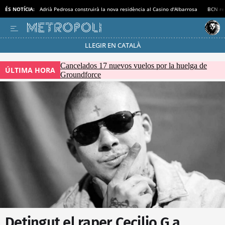
ÉS NOTÍCIA:
Adrià Pedrosa construirà la nova residència al Casino d'Albarrosa
BCN rec
LLEGIR EN CATALÀ
Passa’t al mode estalvi
Cancelados 17 nuevos vuelos por la huelga de
ÚLTIMA HORA
Groundforce
Detingut el raper Cecilio G a