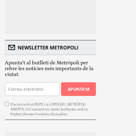
NEWSLETTER METROPOLI
Apunta’t al butlletí de Metrópoli per
rebre les notícies més importants de la
ciutat.
APUNTA'M
D’acord amb el RGPD i la LOPDGDD, METRÓPOLI
ABIERTA, SLU tractarà les dades facilitades amb la
finalitat d’enviar-li notícies d’actualitat.