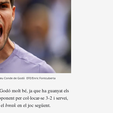
rofeu Conde de Godó
EFE/Enric Fontcuberta
 Godó molt bé, ja que ha guanyat els
oponent per col·locar-se 3-2 i servei,
 el
break
en el joc següent.