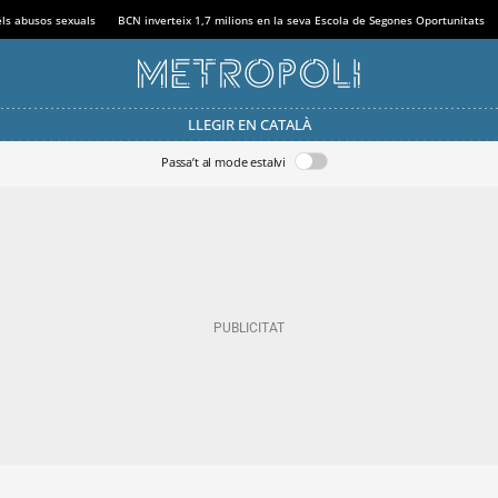
els abusos sexuals
BCN inverteix 1,7 milions en la seva Escola de Segones Oportunitats
LLEGIR EN CATALÀ
Passa’t al mode estalvi