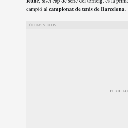
Rune
, siset cap de sèrie del torneig, és la p
campionat de tenis de Barcelona
campió al
.