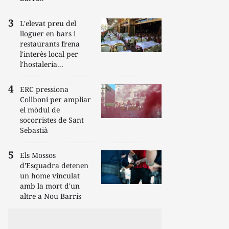
L'elevat preu del
lloguer en bars i
restaurants frena
l'interès local per
l'hostaleria...
ERC pressiona
Collboni per ampliar
el mòdul de
socorristes de Sant
Sebastià
Els Mossos
d'Esquadra detenen
un home vinculat
amb la mort d'un
altre a Nou Barris