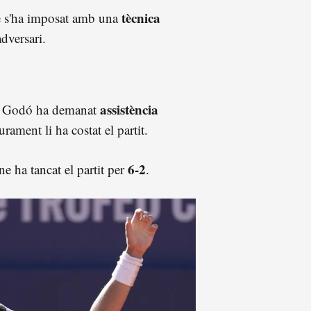
tècnica
une s'ha imposat amb una
adversari.
assistència
el Godó ha demanat
rament li ha costat el partit.
6-2
ne ha tancat el partit per
.