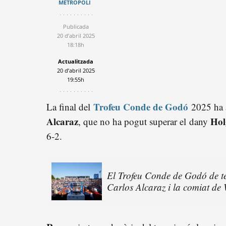
METRÓPOLI
Publicada
20 d’abril 2025
18:18h
Actualitzada
20 d’abril 2025
19:55h
Trofeu Conde de Godó
La final del
2025 ha a
Alcaraz
Hol
, que no ha pogut superar el dany
6-2.
El Trofeu Conde de Godó de ten
Carlos Alcaraz i la comiat de