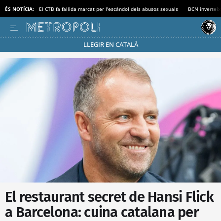
ÉS NOTÍCIA:
El CTB fa fallida marcat per l'escàndol dels abusos sexuals
BCN inverteix
LLEGIR EN CATALÀ
Passa’t al mode estalvi
El restaurant secret de Hansi Flick
a Barcelona: cuina catalana per