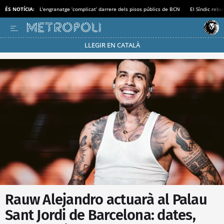
ÉS NOTÍCIA:
L'engranatge ‘complicat’ darrere dels pisos públics de BCN
El Síndic rebu
LLEGIR EN CATALÀ
Passa’t al mode estalvi
Rauw Alejandro actuarà al Palau
Sant Jordi de Barcelona: dates,