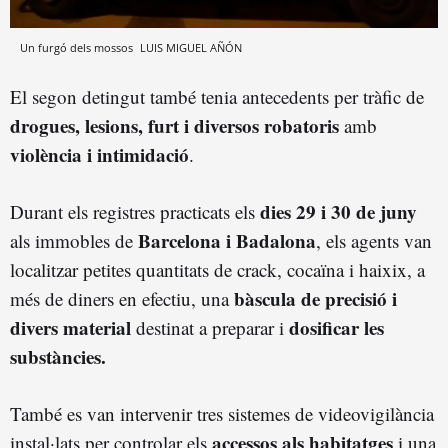
Un furgó dels mossos
LUIS MIGUEL AÑÓN
El segon detingut també tenia antecedents per tràfic de
drogues, lesions, furt i diversos robatoris
amb
violència i intimidació
.
dies 29 i 30 de juny
Durant els registres practicats els
Barcelona i Badalona
als immobles de
, els agents van
localitzar petites quantitats de crack, cocaïna i haixix, a
bàscula de precisió i
més de diners en efectiu, una
divers material
dosificar les
destinat a preparar i
substàncies.
També es van intervenir tres sistemes de videovigilància
accessos als habitatges
instal·lats per controlar els
i una