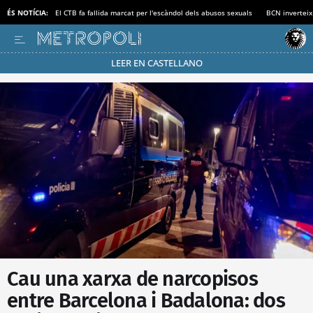
ÉS NOTÍCIA:
El CTB fa fallida marcat per l'escàndol dels abusos sexuals
BCN inverteix
LEER EN CASTELLANO
Passa’t al mode estalvi
Cau una xarxa de narcopisos
entre Barcelona i Badalona: dos