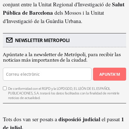
Salut
conjunt entre la Unitat Regional d'Investigació de
Pública de Barcelona
dels Mossos i la Unitat
d'Investigació de la Guàrdia Urbana.
NEWSLETTER METROPOLI
Apúntate a la newsletter de Metrópoli, para recibir las
noticias más importantes de la ciudad.
APUNTA'M
De conformidad con el RGPD y la LOPDGDD, EL LEÓN DE EL ESPAÑOL
PUBLICACIONES, S.A. tratará los datos facilitados con la finalidad de remitirle
noticias de actualidad.
disposició judicial
1
Tots dos van ser posats a
el passat
de juliol.