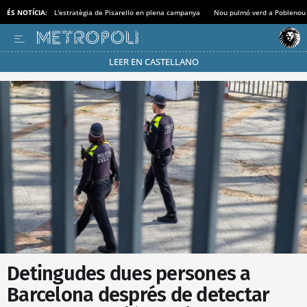
ÉS NOTÍCIA:
L'estratègia de Pisarello en plena campanya
Nou pulmó verd a Poblenou
LEER EN CASTELLANO
Passa’t al mode estalvi
Detingudes dues persones a
Barcelona després de detectar