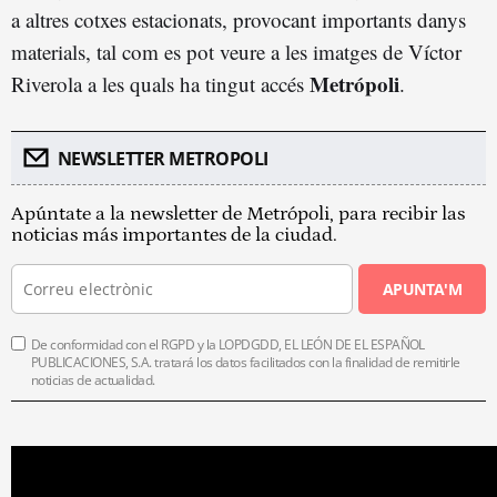
a altres cotxes estacionats, provocant importants danys
materials, tal com es pot veure a les imatges de Víctor
Metrópoli
Riverola a les quals ha tingut accés
.
NEWSLETTER METROPOLI
Apúntate a la newsletter de Metrópoli, para recibir las
noticias más importantes de la ciudad.
APUNTA'M
De conformidad con el RGPD y la LOPDGDD, EL LEÓN DE EL ESPAÑOL
PUBLICACIONES, S.A. tratará los datos facilitados con la finalidad de remitirle
noticias de actualidad.