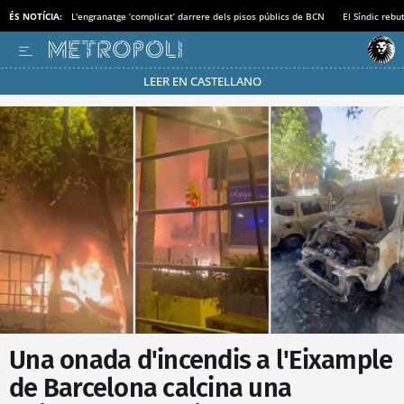
ÉS NOTÍCIA:
L'engranatge ‘complicat’ darrere dels pisos públics de BCN
El Síndic rebu
LEER EN CASTELLANO
Passa’t al mode estalvi
Una onada d'incendis a l'Eixample
de Barcelona calcina una