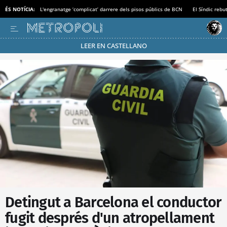
ÉS NOTÍCIA:
L'engranatge ‘complicat’ darrere dels pisos públics de BCN
El Síndic rebu
LEER EN CASTELLANO
Passa’t al mode estalvi
Detingut a Barcelona el conductor
fugit després d'un atropellament