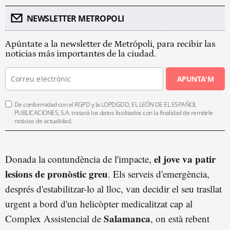
NEWSLETTER METROPOLI
Apúntate a la newsletter de Metrópoli, para recibir las
noticias más importantes de la ciudad.
APUNTA'M
De conformidad con el RGPD y la LOPDGDD, EL LEÓN DE EL ESPAÑOL
PUBLICACIONES, S.A. tratará los datos facilitados con la finalidad de remitirle
noticias de actualidad.
el jove va patir
Donada la contundència de l'impacte,
lesions de pronòstic greu
. Els serveis d'emergència,
després d'estabilitzar-lo al lloc, van decidir el seu trasllat
urgent a bord d'un helicòpter medicalitzat cap al
Salamanca
Complex Assistencial de
, on està rebent