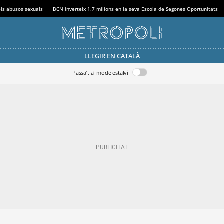
els abusos sexuals
BCN inverteix 1,7 milions en la seva Escola de Segones Oportunitats
LLEGIR EN CATALÀ
Passa’t al mode estalvi