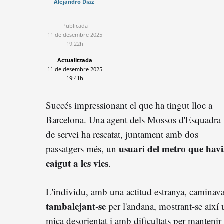
Alejandro Díaz
Publicada
11 de desembre 2025
19:22h
Actualitzada
11 de desembre 2025
19:41h
Succés impressionant el que ha tingut lloc a
Barcelona. Una agent dels Mossos d'Esquadra 
de servei ha rescatat, juntament amb dos
usuari del metro que hav
passatgers més, un
caigut a les vies
.
L'individu, amb una actitud estranya, caminav
tambalejant-se
per l'andana, mostrant-se així
mica desorientat i amb dificultats per mantenir