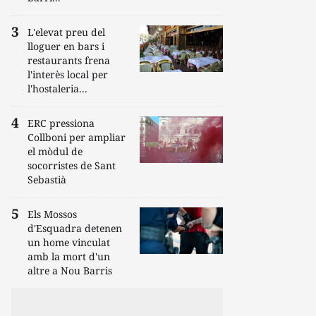
L'elevat preu del
lloguer en bars i
restaurants frena
l'interès local per
l'hostaleria...
ERC pressiona
Collboni per ampliar
el mòdul de
socorristes de Sant
Sebastià
Els Mossos
d'Esquadra detenen
un home vinculat
amb la mort d'un
altre a Nou Barris