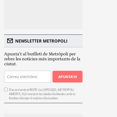
NEWSLETTER METROPOLI
Apunta’t al butlletí de Metrópoli per
rebre les notícies més importants de la
ciutat.
APUNTA'M
D’acord amb el RGPD i la LOPDGDD, METRÓPOLI
ABIERTA, SLU tractarà les dades facilitades amb la
finalitat d’enviar-li notícies d’actualitat.