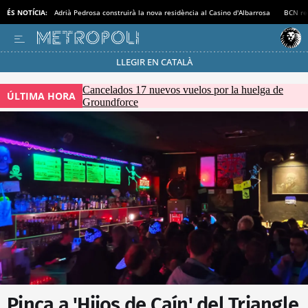
ÉS NOTÍCIA:
Adrià Pedrosa construirà la nova residència al Casino d'Albarrosa
BCN rec
LLEGIR EN CATALÀ
Passa’t al mode estalvi
Cancelados 17 nuevos vuelos por la huelga de
ÚLTIMA HORA
Groundforce
Pinça a 'Hijos de Caín' del Triangle