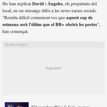
David
Ángeles
Ho han explicat
i
, els propietaris del
local, en un missatge difós a les seves xarxes socials.
aquest cap de
"Resulta difícil comunicar-vos que
setmana serà l'últim que el BB+ obrirà les portes
",
han començat.
El bar rockero Hijos de Caín, en escac