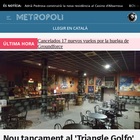
ÉS NOTÍCIA:
Adrià Pedrosa construirà la nova residència al Casino d'Albarrosa
BCN rec
LLEGIR EN CATALÀ
Passa’t al mode estalvi
Cancelados 17 nuevos vuelos por la huelga de
ÚLTIMA HORA
Groundforce
Nou tancament al 'Triangle Golfo'