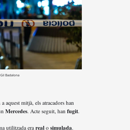
Gil
Badalona
a
a aquest mitjà, els atracadors han
Mercedes
fugit
 un
. Acte seguit, han
.
real
simulada
ma utilitzada era
o
.