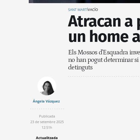
SANT MARTÍ
VACÍO
Atracan a 
un home a
Els Mossos d'Esquadra inves
no han pogut determinar si 
detinguts
Ángela Vázquez
Publicada
23 de setembre 2025
12:51h
Actualitzada