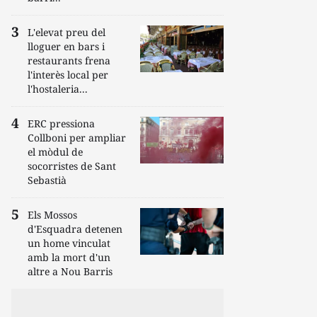
L'elevat preu del
lloguer en bars i
restaurants frena
l'interès local per
l'hostaleria...
ERC pressiona
Collboni per ampliar
el mòdul de
socorristes de Sant
Sebastià
Els Mossos
d'Esquadra detenen
un home vinculat
amb la mort d'un
altre a Nou Barris