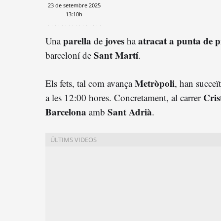
23 de setembre 2025
13:10h
parella
joves
atracat a punta de p
Una
de
ha
Sant Martí
barceloní de
.
Metròpoli
Els fets, tal com avança
, han succeï
Cris
a les 12:00 hores. Concretament, al carrer
Barcelona
Sant Adrià
amb
.