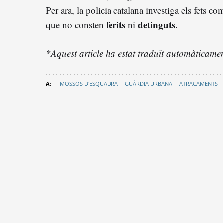
Per ara, la policia catalana investiga els fets c
ferits
detinguts
que no consten
ni
.
*Aquest article ha estat traduït automàticament
MOSSOS D'ESQUADRA
GUÀRDIA URBANA
ATRACAMENTS