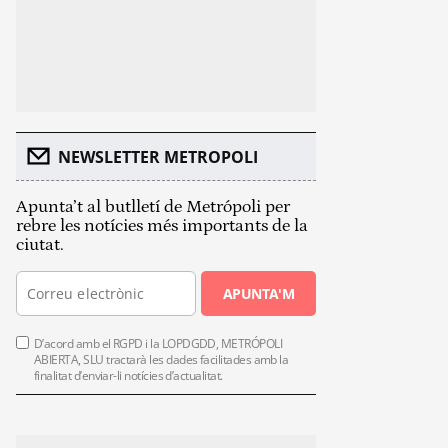
NEWSLETTER METROPOLI
Apunta’t al butlletí de Metrópoli per
rebre les notícies més importants de la
ciutat.
APUNTA'M
D’acord amb el RGPD i la LOPDGDD, METRÓPOLI
ABIERTA, SLU tractarà les dades facilitades amb la
finalitat d’enviar-li notícies d’actualitat.