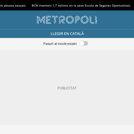
els abusos sexuals
BCN inverteix 1,7 milions en la seva Escola de Segones Oportunitats
LLEGIR EN CATALÀ
Passa’t al mode estalvi