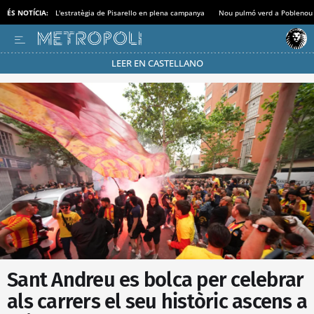
ÉS NOTÍCIA:
L'estratègia de Pisarello en plena campanya
Nou pulmó verd a Poblenou
LEER EN CASTELLANO
Passa’t al mode estalvi
Sant Andreu es bolca per celebrar
als carrers el seu històric ascens a