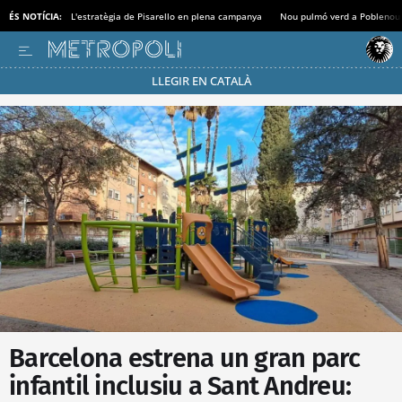
ÉS NOTÍCIA:
L'estratègia de Pisarello en plena campanya
Nou pulmó verd a Poblenou
LLEGIR EN CATALÀ
Passa’t al mode estalvi
Barcelona estrena un gran parc
infantil inclusiu a Sant Andreu: