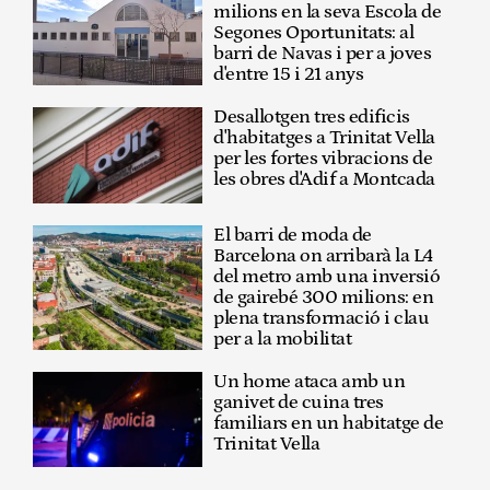
milions en la seva Escola de
Segones Oportunitats: al
barri de Navas i per a joves
d'entre 15 i 21 anys
Desallotgen tres edificis
d'habitatges a Trinitat Vella
per les fortes vibracions de
les obres d'Adif a Montcada
El barri de moda de
Barcelona on arribarà la L4
del metro amb una inversió
de gairebé 300 milions: en
plena transformació i clau
per a la mobilitat
Un home ataca amb un
ganivet de cuina tres
familiars en un habitatge de
Trinitat Vella