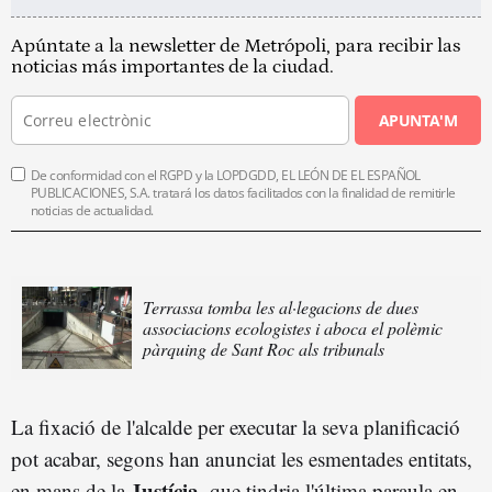
Apúntate a la newsletter de Metrópoli, para recibir las
noticias más importantes de la ciudad.
APUNTA'M
De conformidad con el RGPD y la LOPDGDD, EL LEÓN DE EL ESPAÑOL
PUBLICACIONES, S.A. tratará los datos facilitados con la finalidad de remitirle
noticias de actualidad.
Terrassa tomba les al·legacions de dues
associacions ecologistes i aboca el polèmic
pàrquing de Sant Roc als tribunals
La fixació de l'alcalde per executar la seva planificació
pot acabar, segons han anunciat les esmentades entitats,
Justícia
en mans de la
, que tindria l'última paraula en