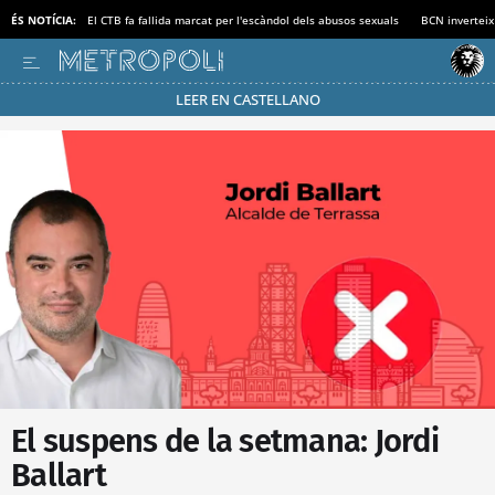
ÉS NOTÍCIA:
El CTB fa fallida marcat per l'escàndol dels abusos sexuals
BCN inverteix
LEER EN CASTELLANO
Passa’t al mode estalvi
El suspens de la setmana: Jordi
Ballart