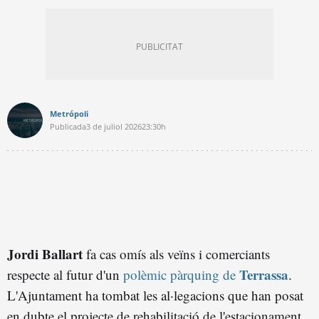
Metrópoli
Publicada
3 de juliol 2026
23:30h
Jordi Ballart
fa cas omís als veïns i comerciants
Terrassa
respecte al futur d'un
polèmic pàrquing de
.
L'Ajuntament ha tombat les al·legacions que han posat
en dubte el projecte de rehabilitació de l'estacionament,