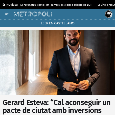
ÉS NOTÍCIA:
L'engranatge ‘complicat’ darrere dels pisos públics de BCN
El Síndic rebu
LEER EN CASTELLANO
Passa’t al mode estalvi
Gerard Esteva: “Cal aconseguir un
pacte de ciutat amb inversions