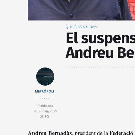
QUI FA BARCELONA?
El suspens
Andreu Be
METRÓPOLI
Publicada
9 de maig 2025
23:30h
Andreu Bernadàs
Federació
, president de la