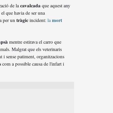
cavalcada
zació de la
que aquest any
 el que havia de ser una
tràgic
mort
da per un
incident:
la
apsà
mentre estirava el carro que
imals. Malgrat que els veterinaris
nt i sense patiment, organitzacions
s
com a possible causa de l'infart i