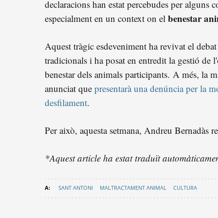
declaracions han estat percebudes per alguns
benestar an
especialment en un context on el
Aquest tràgic esdeveniment ha revivat el debat 
tradicionals i ha posat en entredit la gestió de l
benestar dels animals participants.
A més, la m
anunciat que
presentarà una denúncia per la mo
desfilament
.
Per això, aquesta setmana, Andreu Bernadàs r
*Aquest article ha estat traduït automàticament
SANT ANTONI
MALTRACTAMENT ANIMAL
CULTURA