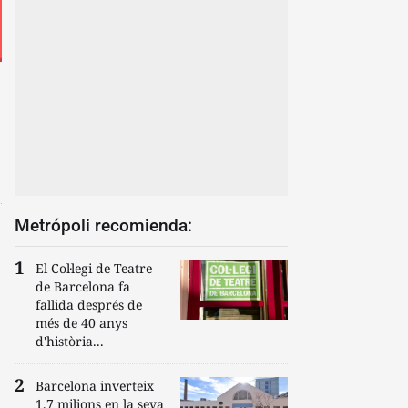
Metrópoli recomienda:
El Col·legi de Teatre
de Barcelona fa
fallida després de
més de 40 anys
d'història...
Barcelona inverteix
1,7 milions en la seva