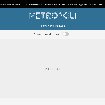
els abusos sexuals
BCN inverteix 1,7 milions en la seva Escola de Segones Oportunitats
LLEGIR EN CATALÀ
Passa’t al mode estalvi