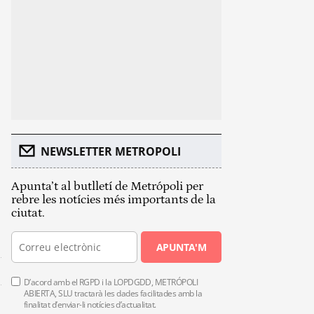
NEWSLETTER METROPOLI
Apunta’t al butlletí de Metrópoli per
rebre les notícies més importants de la
ciutat.
APUNTA'M
D’acord amb el RGPD i la LOPDGDD, METRÓPOLI
ABIERTA, SLU tractarà les dades facilitades amb la
finalitat d’enviar-li notícies d’actualitat.