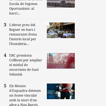
Escola de Segones
Oportunitats: al
barri...
L'elevat preu del
lloguer en bars i
restaurants frena
l'interès local per
l'hostaleria...
ERC pressiona
Collboni per ampliar
el mòdul de
socorristes de Sant
Sebastià
Els Mossos
d'Esquadra detenen
un home vinculat
amb la mort d'un
altre a Nou Barris