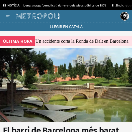
ÉS NOTÍCIA:
L'engranatge ‘complicat’ darrere dels pisos públics de BCN
El Síndic rebu
LLEGIR EN CATALÀ
Passa’t al mode estalvi
ÚLTIMA HORA
Un accidente corta la Ronda de Dalt en Barcelona
El barri de Barcelona més barat