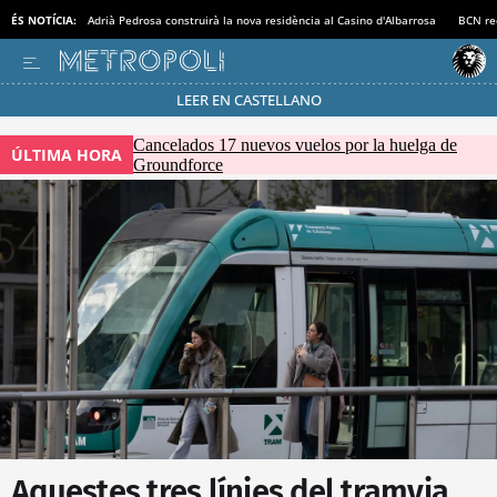
ÉS NOTÍCIA:
Adrià Pedrosa construirà la nova residència al Casino d'Albarrosa
BCN rec
LEER EN CASTELLANO
Passa’t al mode estalvi
Cancelados 17 nuevos vuelos por la huelga de
ÚLTIMA HORA
Groundforce
Aquestes tres línies del tramvia