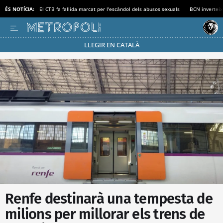
ÉS NOTÍCIA:
El CTB fa fallida marcat per l'escàndol dels abusos sexuals
BCN inverteix
LLEGIR EN CATALÀ
Passa’t al mode estalvi
Renfe destinarà una tempesta de
milions per millorar els trens de