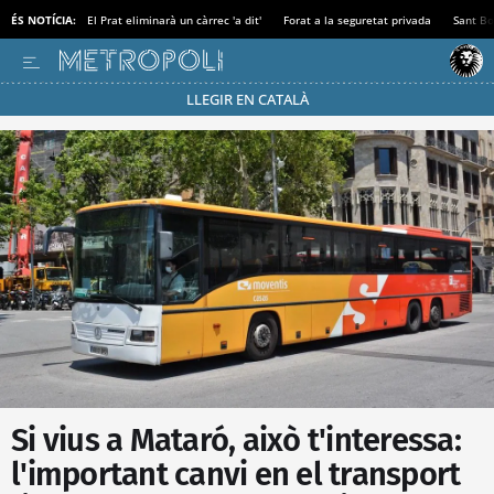
ÉS NOTÍCIA:
El Prat eliminarà un càrrec 'a dit'
Forat a la seguretat privada
Sant Bo
LLEGIR EN CATALÀ
Passa’t al mode estalvi
Si vius a Mataró, això t'interessa:
l'important canvi en el transport