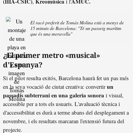
(IIIA‑CSIC)
Kreomúsica
AMUC.
,
i l'
El racó preferit de Tomàs Molina està a menys de
15 minuts de Barcelona: "Té un passeig marítim
que és una meravella"
¿El primer metro «musical»
d'Espanya?
Si el pilot resulta exitós, Barcelona haurà fet un pas més
un
en la seva vocació de ciutat creativa: convertir
passadís subterrani en una galeria sonora
i visual,
accessible per a tots els usuaris. L'avaluació tècnica i
d'accessibilitat es durà a terme abans del desplegament a
novembre, i els resultats marcaran l'extensió futura del
projecte.