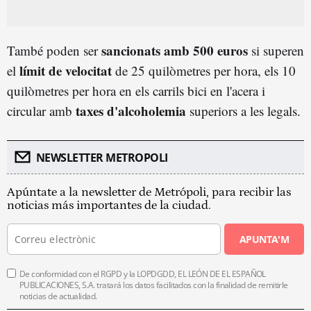
sancionats amb 500 euros
També poden ser
si superen
límit de velocitat
el
de 25 quilòmetres per hora, els 10
quilòmetres per hora en els carrils bici en l'acera i
taxes d'alcoholemia
circular amb
superiors a les legals.
NEWSLETTER METROPOLI
Apúntate a la newsletter de Metrópoli, para recibir las
noticias más importantes de la ciudad.
APUNTA'M
De conformidad con el RGPD y la LOPDGDD, EL LEÓN DE EL ESPAÑOL
PUBLICACIONES, S.A. tratará los datos facilitados con la finalidad de remitirle
noticias de actualidad.