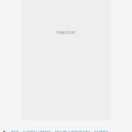
BICIS
GUÀRDIA URBANA
MULTES A BARCELONA
PATINETS